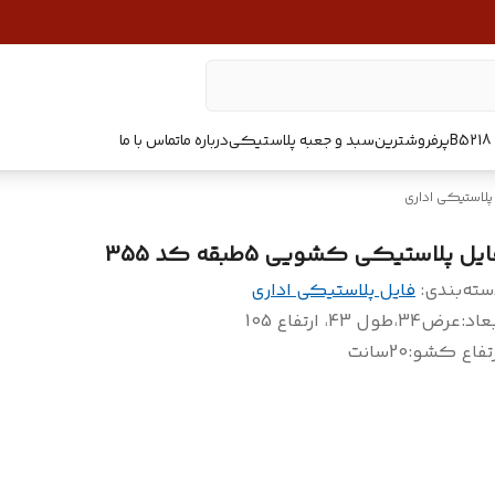
پرفروشترین
سبد و جعبه پلاستیکی
درباره ما
تماس با ما
پلاستیکی اداری
یل پلاستیکی کشویی 5طبقه کد 355
سته‌بندی
:
فایل پلاستیکی اداری
عاد
:
عرض34،طول 43، ارتفاع 105
رتفاع کشو
:
20سانت