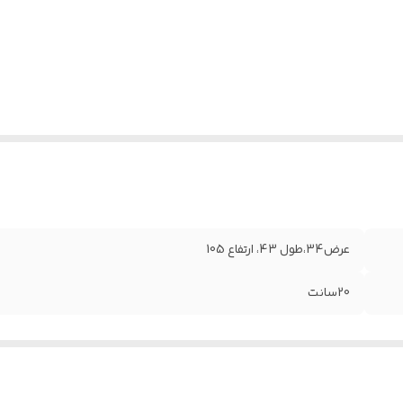
عرض34،طول 43، ارتفاع 105
20سانت