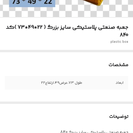
جعبه صنعتی پلاستیکی سایز بزرگ ( 22*49*73 )کد
840
plastic box
مشخصات
ابعاد
طول 73،عرض49،ارتفاع22
توضیحات
جعبه صنعتی پلاستیکی سایز بزرگ 840