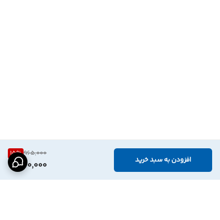
15
%
965,000
افزودن به سبد خرید
820,000