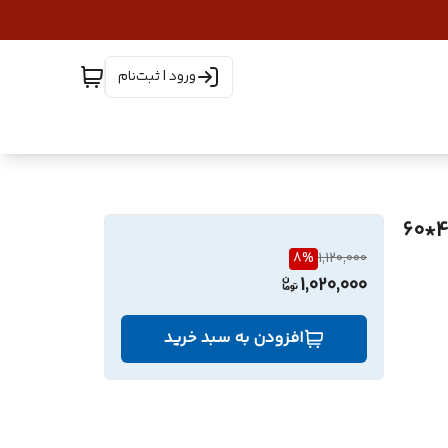
ورود | ثبت‌نام
8
%
1,120,000
1,020,000
افزودن به سبد خرید