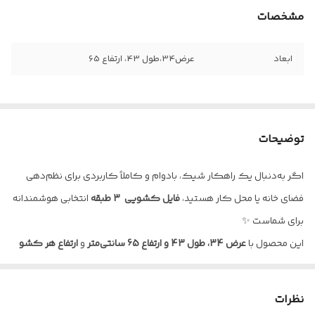
مشخصات
ابعاد
عرض34،طول 43، ارتفاع 65
توضیحات
اگر به‌دنبال یک راهکار شیک، بادوام و کاملاً کاربردی برای نظم‌دهی
فضای خانه یا محل کار هستید،
فایل کشویی 3 طبقه
انتخابی هوشمندانه
برای شماست ✨
این محصول با
عرض 34، طول 43 و ارتفاع 65 سانتی‌متر
و
ارتفاع هر کشو
20 سانت
طراحی شده تا بدون اشغال فضای زیاد، بیشترین کارایی را در
اختیار شما قرار دهد. رنگ
سفید
در کنار طرح موج، ظاهری گرم و مدرن
نظرات
ایجاد می‌کند که به‌راحتی با دکوراسیون منزل، دفتر کار، فروشگاه یا