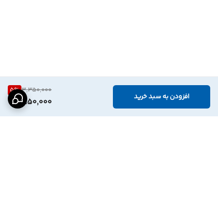
5
%
3,350,000
افزودن به سبد خرید
3,150,000
برگشت به بالا