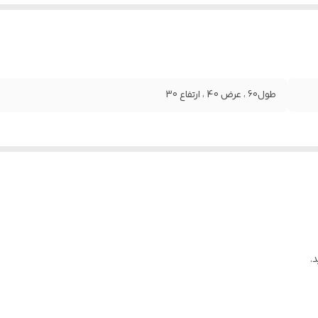
طول60 ، عرض 40 ، ارتفاع 30
.