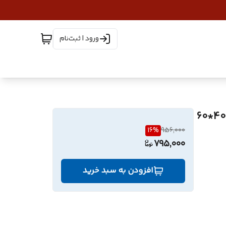
ورود | ثبت‌نام
جعبه صنعتی پلاستیکی (جعبه ابزاری جلوباز سایز 30*40*60
16
%
956,000
795,000
افزودن به سبد خرید