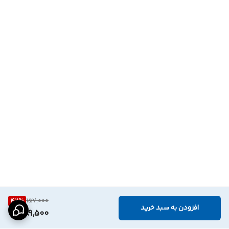
42
%
157,000
افزودن به سبد خرید
89,500