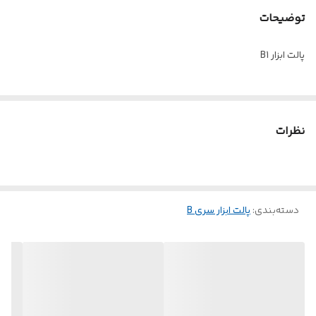
توضیحات
پالت ابزار B1
نظرات
دسته‌بندی
:
پالت ابزار سری B