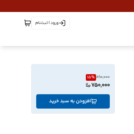
ورود | ثبت‌نام
15
%
890,000
750,000
افزودن به سبد خرید