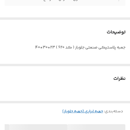
توضیحات
جعبه پلاستیکی صنعتی جلوباز ( کد 620 ) 23*30*40
نظرات
دسته‌بندی
:
جعبه ابزاری (جعبه جلوباز)