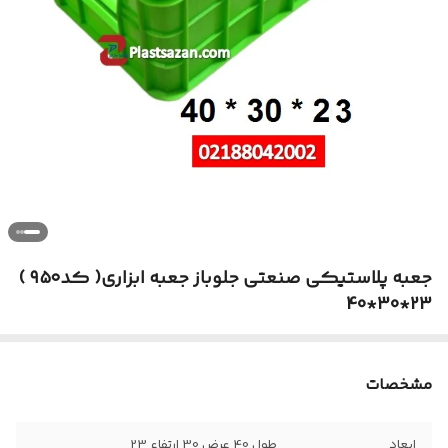
جعبه پلاستیکی صنعتی جلوباز جعبه ابزاری( کد۹۵۰ )
23*30*40
مشخصات
ابعاد
طول 40 عرض 30 ارتفاع 23