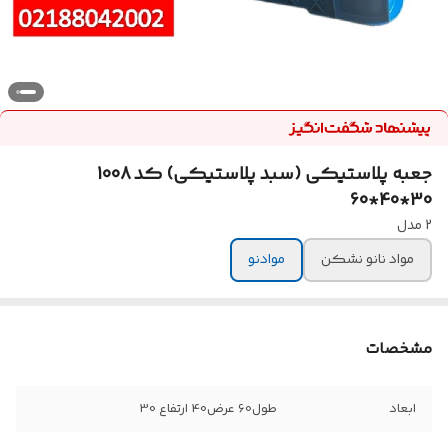
جعبه پلاستیکی (سبد پلاستیکی) کد 1008
30*40*60
2 مدل
مواد نانو نشکن
موادنو
مشخصات
ابعاد
طول60 عرض40 ارتفاع 30