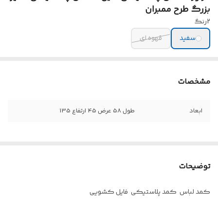
بزرگ طرح ممبران
2رنگ
سفید
قهوه ای
مشخصات
ابعاد
طول 58 عرض 45 ارتفاع 135
توضیحات
کمد لباس کمد پلاستیکی فایل کشویی