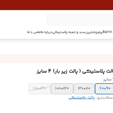
پرفروشترین
سبد و جعبه پلاستیکی
درباره ما
تماس با ما
لت پلاستیکی ( پالت زیر بار) 4 سایز
ز
130*110
120*100
80*120
90*60
سته‌بندی
:
پالت پلاستیکی