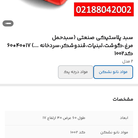
سبد پلاستیکی صنعتی (سبدحمل
مرغ،گوشت،لبنیات،قندوشکر،سردخانه ....) 17*40*60
کد1002
2 مدل
مواد نانو نشکن
مواد درجه یک
مشخصات
ابعاد
طول 60 عرض 40 ارتفاع 17
مواد نانو نشکن
کد 1002