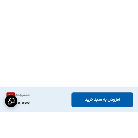
5
%
895,000
افزودن به سبد خرید
850,000