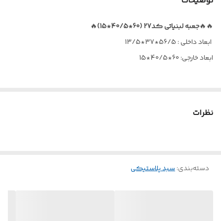
توضیحات
🔥🔥
جعبه لبنیاتی کد27 (60*40/5*15)
🔥
ابعاد داخلی : 56/5*37*13/5
ابعاد خارجی: 60*40/5*15
سبد لبنیاتی پلاستیکی کد 27 از مواد اولیه با کیفیت تولید شده است.
دارای ابعاد خارجی، طول 60 سانتیمتر و عرض 40.5سانتیمتر و ارتفاع 15
نظرات
سانتیمتر می‌باشد. این سبد لبنیات دارای ضخامت و مقاومت کاملا مناسب
بوده، و با رنگ‌های متنوع و در سایزهای مختلف تولید می‌شود، که می‌تواند
سلایق افراد و مراکز تولیدی را جهت تفکیک محصولات، با رنگ‌بندی
دسته‌بندی
:
سبد پلاستیکی
سبدها، و نیاز شرکت‌ها و بازار را با تنوع مدل‌ها و ظرفیت حجمی آن برآورده
نماید. از این سبد پلاستیکی بشتر جهت نگهداری، انبار و حمل و نقل انواع
محصولات لبنیاتی و پروتئینی استفاده میگردد. از محاسن این سبد‌ها وزن
مناسب، طراحی زیبا، تنوع در رنگ‌بندی و شستشوی آسان آن می‌باشد. این