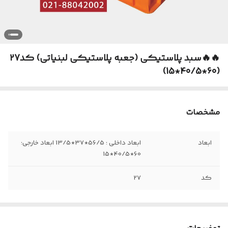
🔥🔥سبد پلاستیکی (جعبه پلاستیکی لبنیاتی) کد27
(60*40/5*15)
مشخصات
ابعاد
ابعاد داخلی : 56/5*37*13/5 ابعاد خارجی:
60*40/5*15
کد
27