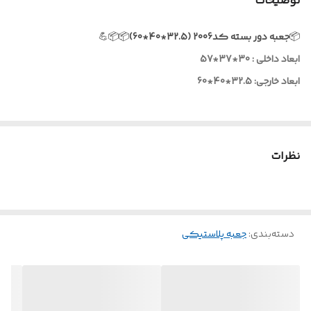
توضیحات
📦
جعبه دور بسته کد2006 (32.5*40*60)
📦📦💪
ابعاد داخلی : 30*37*57
ابعاد خارجی: 32.5*40*60
نظرات
دسته‌بندی
:
جعبه پلاستیکی