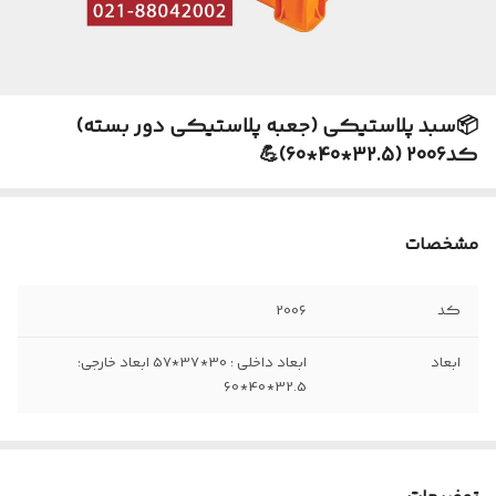
📦سبد پلاستیکی (جعبه پلاستیکی دور بسته)
کد2006 (32.5*40*60)💪
مشخصات
کد
2006
ابعاد
ابعاد داخلی : 30*37*57 ابعاد خارجی:
32.5*40*60