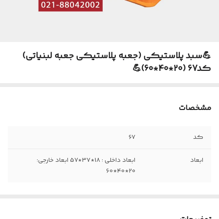
💪سبد پلاستیکی (جعبه پلاستیکی جعبه لبنیاتی)
کد67 (20*40*60)💪
مشخصات
کد
67
ابعاد
ابعاد داخلی : 18*37*57 ابعاد خارجی:
20*40*60