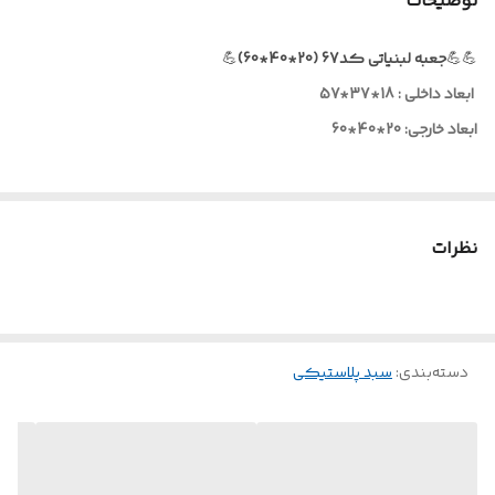
توضیحات
💪💪
جعبه لبنیاتی کد67 (20*40*60)
💪
ابعاد داخلی : 18*37*57
ابعاد خارجی: 20*40*60
نظرات
دسته‌بندی
:
سبد پلاستیکی