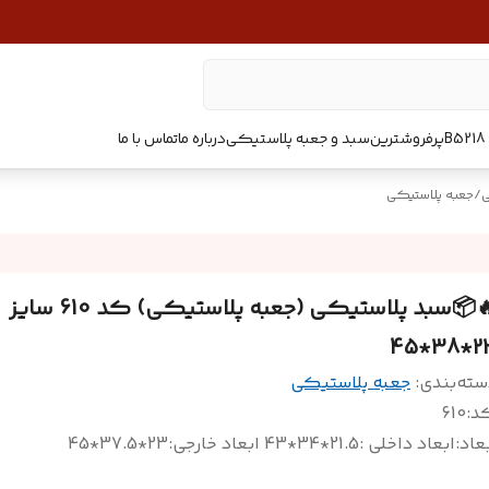
پرفروشترین
سبد و جعبه پلاستیکی
درباره ما
تماس با ما
ی
/
جعبه پلاستیکی
🔥📦سبد پلاستیکی (جعبه پلاستیکی) کد 610 سایز
23*38
سته‌بندی
:
جعبه پلاستیکی
د
:
610
عاد
:
ابعاد داخلی :21.5*34*43 ابعاد خارجی:23*37.5*45