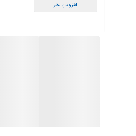
23×37.5×45
افزودن نظر
سانتی‌متر
مقاومت
: بسیار بالا در برابر ضربه و فشار
جنس
: ساخته شده از مواد اولیه با کیفیت و مقاوم در برا
مزایای کلیدی جعبه صنعتی پلاستیکی مدل 610
حفاظت عالی از محصول
: طراحی مستحکم سبد، از محتویات آ
دوام و طول عمر بالا: با استفاده از مواد مرغوب، این سبده
سهولت در جابجایی و انباشت: ابعاد استاندارد و طراحی ا
قابلیت شستشو و بهداشتی: به دلیل قابلیت نظافت آسان،
چرا خرید ازپلاست سازان ؟
تولید مستقیم و قیمت رقابتی
مواد اولیه درجه یک و بادوام
ارائه مشاوره تخصصی در انتخاب محصول متناسب با صنعت