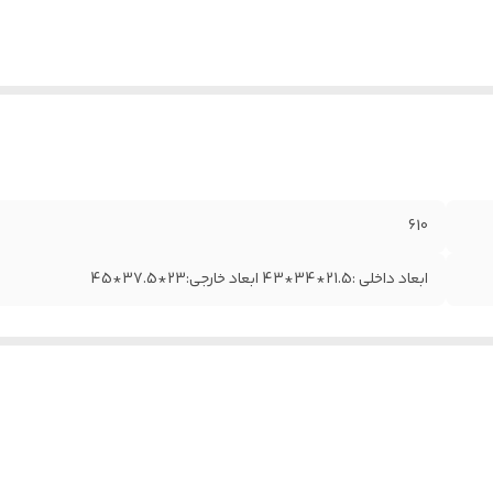
610
ابعاد داخلی :21.5*34*43 ابعاد خارجی:23*37.5*45