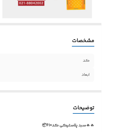
مشخصات
کد
ابعاد
توضیحات
🔥🔥
سبد پلاستیکی کد610📦