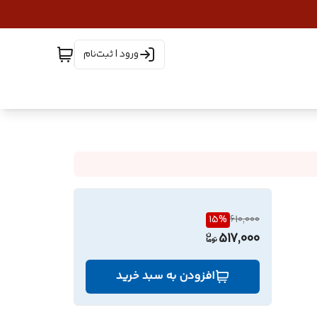
ورود | ثبت‌نام
15
%
610,000
517,000
افزودن به سبد خرید