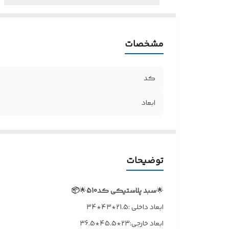
مشخصات
کد
ابعاد
توضیحات
🌟
سبد پلاستیکی کد510
🌟
📦
ابعاد داخلی :21.5*43*34
ابعاد خارجی:23*45.5*36.5