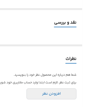
جعبه صنعتی پلاستیکی مدل 
دور بسته تولید شده است .
نقد و بررسی
در برابر ضربه نیز بسیار مقاوم محکم هستند.
جعبه صنعتی پلاستیکی سبد ها موارد استفاده و کاربرد با
این رو برای محیط زیست ایمن میباد . استفاده از این سب
🌟
مواد اولیه تولید جعبه صنعتی :
نظرات
میباشد .
🌟
رنگ سبد قطعات صنعتی :
شما هم درباره این محصول نظر خود را بنویسید.
🌟
موارد مصرف سبد پلاستیک صنعتی :
برای ثبت نظر، لازم است ابتدا وارد حساب کاربری خود شوید
۱- آبزیان :
سبد پلاستکی حمل ماهی و میگو
افزودن نظر
۲- خط تولید :
سبد قطعات صنعتی
حمل ایمن و انبارکالاها
۳- پرورش دام :
سبد دامداری