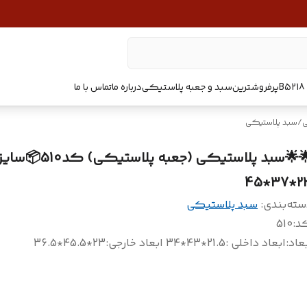
پرفروشترین
سبد و جعبه پلاستیکی
درباره ما
تماس با ما
ی
/
سبد پلاستیکی
🌟🌟سبد پلاستیکی (جعبه پلاستیکی) کد510📦سا
23*37
سته‌بندی
:
سبد پلاستیکی
د
:
510
عاد
:
ابعاد داخلی :21.5*43*34 ابعاد خارجی:23*45.5*36.5