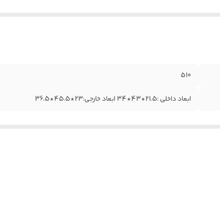
510
ابعاد داخلی :21.5*43*34 ابعاد خارجی:23*45.5*36.5