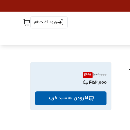
ورود | ثبت‌نام
یز
14
%
529,000
452,000
افزودن به سبد خرید