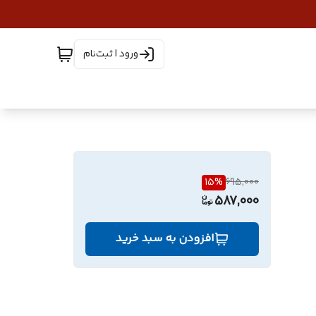
ورود | ثبت‌نام
15
%
695,000
587,000
افزودن به سبد خرید