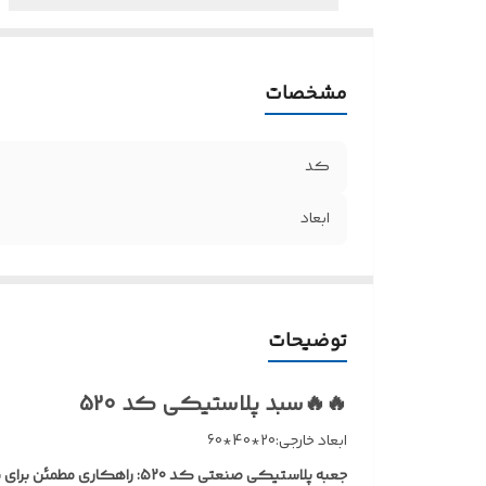
مشخصات
کد
ابعاد
توضیحات
🔥🔥سبد پلاستیکی کد 520
ابعاد خارجی:20*40*60
جعبه پلاستیکی صنعتی کد 520: راهکاری مطمئن برای نظم و نگهداری