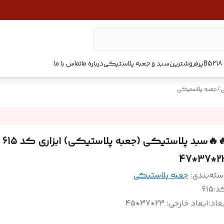
پرفروشترین
سبد و جعبه پلاستیکی
درباره ما
تماس با ما
ی
/
جعبه پلاستیکی
🔥🔥س
23*37
سته‌بندی
:
جعبه پلاستیکی
د
:
615
عاد
:
ابعاد خارجی: 23*37*45