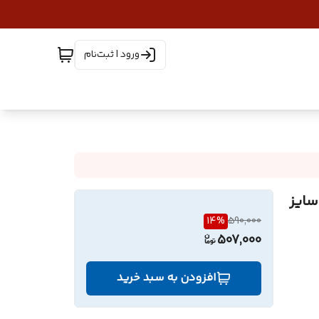
ورود | ثبت‌نام
بد پلاستیکی (جعبه پلاستیکی) ابزاری کد 615 سایز
14
%
590,000
507,000
افزودن به سبد خرید