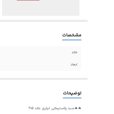
مشخصات
کد
ابعاد
توضیحات
🔥🔥سبد پلاستیکی ابزاری کد 615