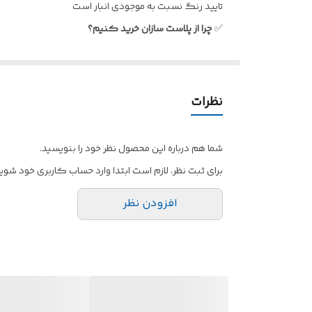
تایید رنگ نسبت به موجودی انبار است
✅
چرا از پلاست سازان خرید کنیم؟
کیفیت عالی با پلاستیک درجه یک و نشکن
مونتاژ آسان و آماده استفاده فوری
⏱️
قیمت منصفانه و رقابتی
نظرات
ارسال فوری و تحویل سریع در تهران و شهرستان‌ها
📦⚡
پشتیبانی ۲۴ ساعته و پاسخگویی سریع
📞
شما هم درباره این محصول نظر خود را بنویسید.
🛒
همین الان اقدام کنید!
برای ثبت نظر، لازم است ابتدا وارد حساب کاربری خود شوید
برای مشاهده جزئیات کامل و خرید آنلاین، به وب‌سای
افزودن نظر
www.plastsazan.ir
🌐
📞
سفارش تعداد بالا و چاپ اختصاصی برند:
02188042002 | 02122198580 | 02122198581
📲 09122937399 | 0902822242