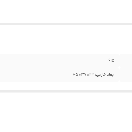
615
ابعاد خارجی: 23*37*45