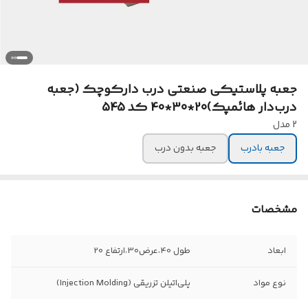
جعبه پلاستیکی صنعتی درب دارکوچک (جعبه
درب‌دار هائمپک)20*30*40 کد 545
2 مدل
جعبه بادرب
جعبه بدون درب
مشخصات
ابعاد
طول 40،عرض30،ارتفاع 20
نوع مواد
پلی‌اتیلن تزریقی (Injection Molding)