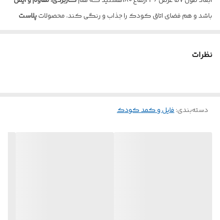
ابعاد طول 57 عرض 46 ارتفاع 180هستید که هم
کاربردی، مقاوم و ایمن
باشد و هم فضای اتاق کودک را جذاب و رنگی کند، محصولات
پلاست
سازان
از مجموعه معتبر
پلاست سازان
انتخابی هوشمندانه برای شماست ⭐
این
کمد پلاستیکی کودک
با طراحی مدرن و ایمن، محیطی مرتب و جذاب
نظرات
برای اتاق کودک فراهم می‌کند.
جنس بدنه از پلاستیک درجه یک و
نشکن
است 💪، ضدبو 🌿 و با دوام، به گونه‌ای که سال‌ها می‌توانید
بدون نگرانی از آن استفاده کنید.
✨
دسته‌بندی
:
فایل و کمد کودک
ویژگی‌های اصلی کمد کودک پلاست سازان:
🟢
کشوهای روان و دستگیره‌های محکم
برای باز و بسته کردن آسان
🟢
وزن سبک و قابلیت جابه‌جایی آسان
🚚
🟢
طراحی ایمن با لبه‌های گرد
👶🛡️
🟢
رنگ‌های شاد و جذاب
🎨 مناسب برای اتاق کودک
🟢
فضای کافی برای لباس، اسباب‌بازی و لوازم بهداشتی
🧸👕🧴
💡 این محصول نه تنها برای خانه، بلکه در مهدکودک‌ها، کلاس‌های