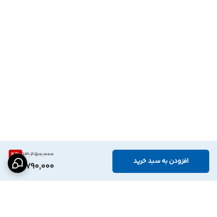
4
%
13,450,000
افزودن به سبد خرید
12,790,000