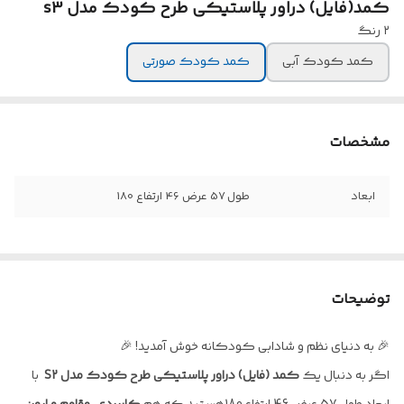
کمد(فایل) دراور پلاستیکی طرح کودک مدل s3
۲ رنگ
کمد کودک آبی
کمد کودک صورتی
مشخصات
ابعاد
طول 57 عرض 46 ارتفاع 180
توضیحات
🎉 به دنیای نظم و شادابی کودکانه خوش آمدید! 🎉
اگر به دنبال یک
کمد (فایل) دراور پلاستیکی طرح کودک مدل S2
با