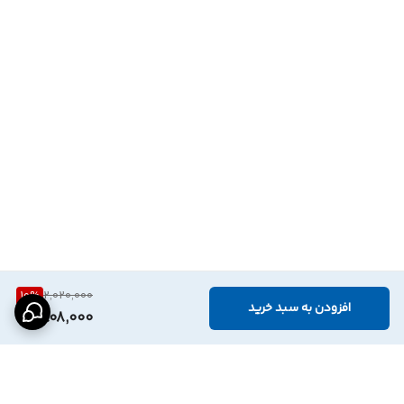
10
%
2,020,000
افزودن به سبد خرید
1,808,000