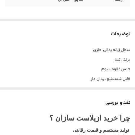
توضیحات
سطل زباله پدالی فلزی
برند : تسا
جنس : الومینیوم
قابل شستشو ، پدال دار
دارای 2 سایز بسیار پرکاربرد :
سایز 1 : 15 لیتری ( ابعاد : 26*36)
نقد و بررسی
سایز2 : 20 لیتری (ابعاد : 26*42)
2 رنگ بسیار زیبا
چرا خرید ازپلاست سازان ؟
طلایی - نقره ای
تولید مستقیم و قیمت رقابتی