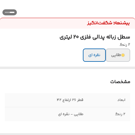
سطل زباله پدالی فلزی 20 لیتری
۲ رنگ
طلایی
نقره ای
مشخصات
ابعاد
قطر 26 ارتفاع 42
۲ رنگ
طلایی - نقره ای