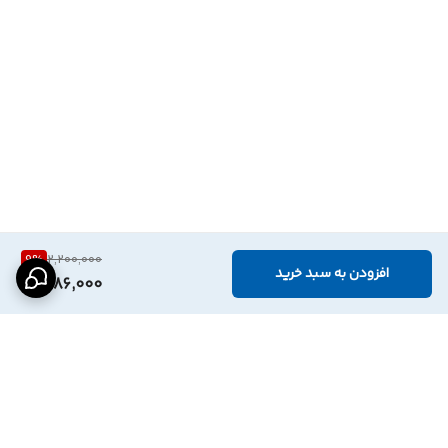
9
%
2,200,000
افزودن به سبد خرید
1,986,000