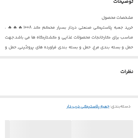
توضیحات
مشخصات محصول
خرید جعبه پلاستیکی صنعتی دردار بسیار محکم کد 1008🔥🔥🔥 ،
مناسب برای کارخانجات محصولات غذایی و کشتارگاه ها می باشد.جهت
حمل و بسته بندی مرغ, حمل و بسته بندی فراورده های پروتئینی, حمل و
بسته بندی محصولات لبنی, حمل و نگهداری ظرف و ظروف, حمل و
نگهداری قطعات صنعتی, حمل و نگهداری ماهی و میگو, قابل استفاده
نظرات
در خط تولید, قابل استفاده در شیلات, قابل استفاده در قطعه سازی, قابل
استفاده در کارخانه های خودرو سازی
ویژگی های جعبه 1008 🔥🔥🔥
دسته‌بندی
:
ساخته شده از جنس
پلی اتیلن
و
جعبه پلاستیکی درب دار
مواد اولیه با کیفیت
دارای
استحکام و دوام بالا
مقاوم
در برابر نور خورشید و فشار و ضربه
عدم تغییر رنگ
در نورخورشید و پس ازمدت طولانی