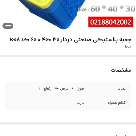
جعبه پلاستیکی صنعتی دردار 30 *40 * 60 کد 1008
box
مشخصات
ابعاد
طول 60 ، عرض 40، ارتفاع30
اقلام همراه
درب