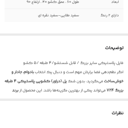
ابعاد
طول 60 ، عمق کشو 40 ، ارتفاع 90
دارای 2 رنگ
سفید طلایی-سفید نقره ای
توضیحات
فایل پلاستیکی سایز بزرگ / قابل شستشو/4 طبقه /5 کشو
اگر نظم‌دهی فضا برایتان مهم است و دنبال یک انتخاب
بادوام، جادار و
خوش‌ساخت
می‌گردید، بدون شک
یل (دراور) کشویی پلاستیکی 4 طبقه
بزرگ 724
می‌تواند یکی از بهترین گزینه‌ها باشد. این محصول از
برند
معتبر الوند پلاستیک
در دسته‌بندی
فایل پلاستیکی خانگی
قرار می‌گیرد
و با طراحی کاربردی خود، خیال شما را از بابت نظم و دوام راحت می‌کند.
نظرات
این دراور کشویی پلاستیکی با
ابعاد استاندارد طول 58 سانتی‌متر، عمق
کشو 40 سانتی‌متر و ارتفاع کلی 90 سانتی‌متر
طراحی شده است.
ارتفاع هر