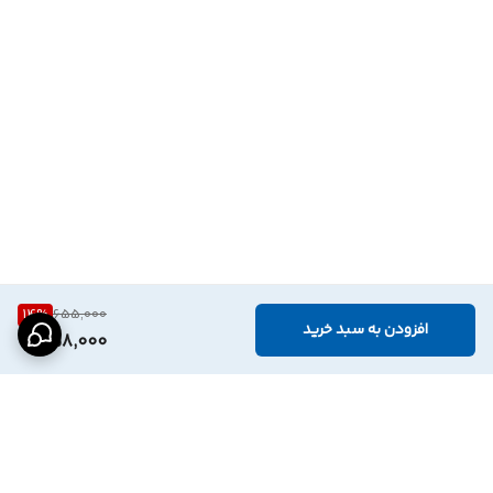
14
%
655,000
افزودن به سبد خرید
558,000