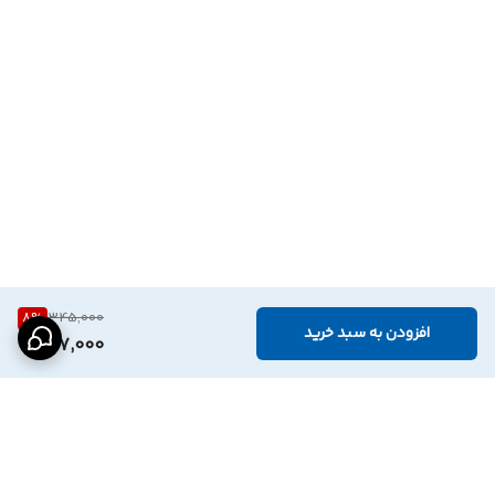
8
%
345,000
افزودن به سبد خرید
317,000