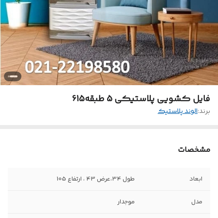
فایل کشویی پلاستیکی 5 طبقه615
برند:
الوند پلاستیک
مشخصات
ابعاد
طول 34،عرض 43 ، ارتفاع 105
مدل
موجدار