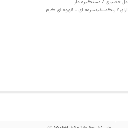
دل
:
حصیری / دستگیره دار
ای 2 رنگ
:
سفیدسرمه ای - قهوه ای کرم
طول 48 ، عمق کشو 45 ، ارتفاع 85 cm