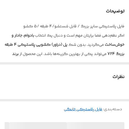
توضیحات
فایل پلاستیکی سایز بزرگ / قابل شستشو/4 طبقه /5 کشو
اگر نظم‌دهی فضا برایتان مهم است و دنبال یک انتخاب
بادوام، جادار و
خوش‌ساخت
می‌گردید، بدون شک
یل (دراور) کشویی پلاستیکی 4 طبقه
بزرگ 724
می‌تواند یکی از بهترین گزینه‌ها باشد. این محصول از
برند
معتبر الوند پلاستیک
در دسته‌بندی
فایل پلاستیکی خانگی
قرار می‌گیرد
و با طراحی کاربردی خود، خیال شما را از بابت نظم و دوام راحت می‌کند.
نظرات
این دراور کشویی پلاستیکی با
ابعاد استاندارد طول 58 سانتی‌متر، عمق
کشو 40 سانتی‌متر و ارتفاع کلی 90 سانتی‌متر
طراحی شده است.
ارتفاع هر
کشو 19 سانتی‌متر
است که فضای کافی برای نگهداری انواع وسایل
دسته‌بندی
:
فایل پلاستیکی خانگی
روزمره و حتی وسایل خاص را فراهم می‌کند. از لباس و حوله گرفته تا اسناد،
لوازم تحریر، وسایل خیاطی، لوازم آرایشی، اسباب‌بازی کودک یا تجهیزات
اداری، همه به‌راحتی در این فایل پلاستیکی خانگی جای می‌گیرند.