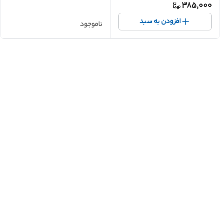
385,000
950) 23*30*40
افزودن به سبد
ناموجود