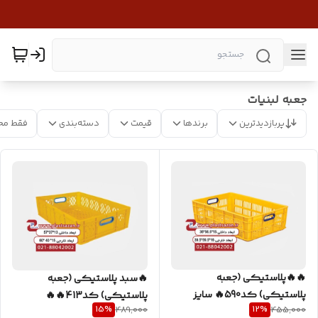
جعبه لبنیات
پربازدیدترین
برندها
قیمت
دسته‌بندی
فقط مح
🔥🔥پلاستیکی (جعبه
🔥سبد پلاستیکی (جعبه
پلاستیکی) کد590🔥 سایز
پلاستیکی) کد413🔥🔥
15
%
12
%
489,000
455,000
16*40*60
سایز15*40*60