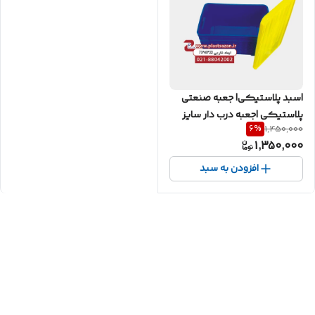
|سبد پلاستیکی| جعبه صنعتی
پلاستیکی |جعبه درب دار سایز
6
%
1,450,000
30*40*60
1,350,000
افزودن به سبد