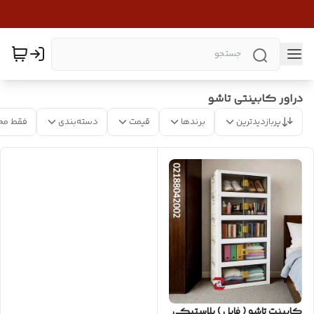
دراور کابینتی تاشو
پربازدیدترین
برندها
قیمت
دسته‌بندی
فقط مح
کابینت تاشو ( فایل ) پلاستیکی