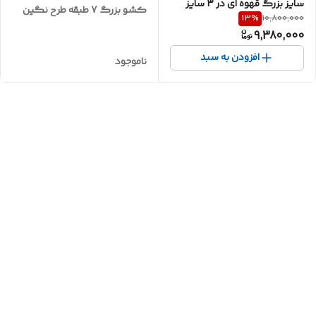
سایز بزرگ قهوه ای در 3 سایز
کشو بزرگ 7 طبقه طرح نگین
13
%
10,800,000
(5طبقه،6طبقه،7طبقه)
دار
9,380,000
افزودن به سبد
ناموجود