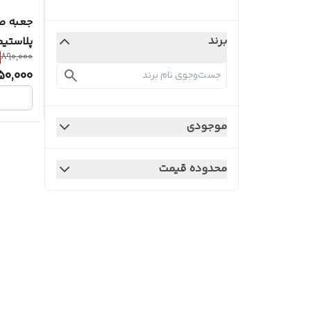
جعبه ص
برند
890,000
مرغی،سب
50,000
موجودی
محدوده قیمت