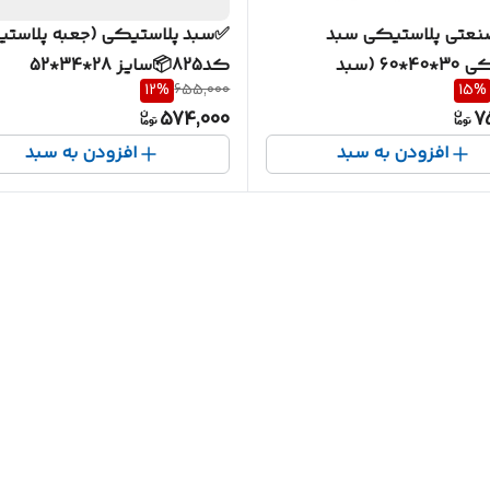
نعتی پلاستیکی سبد
✅سبد پلاستیکی (جعبه پلاست
پلاستیکی 30*40*60 (سبد
کد825📦سایز 28*34*52
12
%
655,000
15
%
دزرشک)کد 830
574,000
7
افزودن به سبد
افزودن به سبد