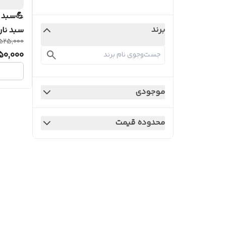
💪سبد 
برند
سبد نان
525,000
513
50,000
موجودی
محدوده قیمت