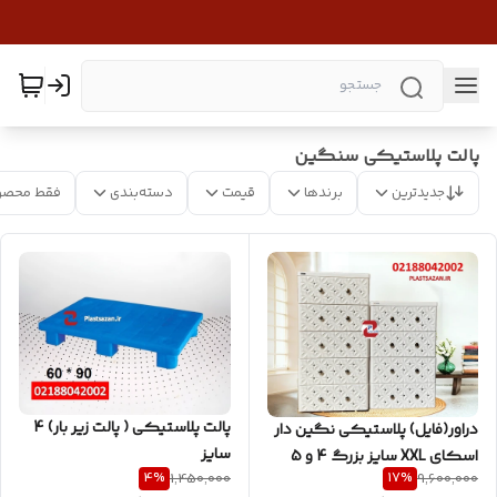
پالت پلاستیکی سنگین
جدیدترین
برندها
قیمت
دسته‌بندی
فقط محصو
پالت پلاستیکی ( پالت زیر بار) 4
دراور(فایل) پلاستیکی نگین دار
سایز
اسکای XXL سایز بزرگ 4 و 5
4
%
17
%
1,450,000
9,600,000
طبقه