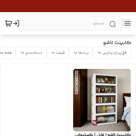
کابینت تاشو
پربازدیدترین
برندها
قیمت
دسته‌بندی
فقط مح
کابینت تاشو ( فایل ) پلاستیکی