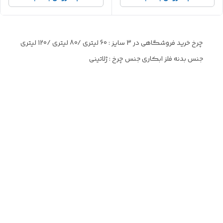
چرخ خرید فروشگاهی در 3 سایز : 60 لیتری /80 لیتری /120 لیتری
جنس بدنه فلز ابکاری جنس چرخ : ژلاتینی