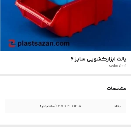
پالت ابزارکشویی سایز 6
code: s1001
مشخصات
ابعاد
14.5* 21 * 35 (سانتیمتر)