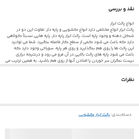
نقد و بررسی
انواع پالت ابزار
پالت ابزار انواع مختلفی دارد انواع کشویی و پایه دار. تفاوت این دو در
شکل دهنه و وجود پایه است. پالت ابزار پایه دار، پایه هایی نسبتاً کوتاهی
دارد که باعث می شود کمی از سطح کار فاصله بگیرد. شما می توانید
این پالت ها را روی هم بگذارید و روی هر پایه، سوراخی وجود دارد که
باعث می شود پایه های پالت بالایی در آن فرو می رود و درنتیجه نیازی
نیست نگران سر خوردن یا افتادن آنها از روی هم باشید. به همین ترتیب می
توانید یک طبقه ی پالتی داشته باشید که فضای کمتری را هم اشغال می
کند.
نظرات
پالت ابزار پایه دار در سایزهای مختلف وجود دارد . دهانه ی پالت ابزار پایه دار
گشاد است و دست به راحتی از آن رد می شود و می توانید ابزار خود را بی
هیچ مشکلی از آن خارج کنید. به دلیل اندازه ی کوچکتر از آن می توانید
برای نگهداری پیچ و مهره یا ابزارهای ظریف استفاده کنید.
پالت ابزار ها با نام های دیگر نیز معرفی میشوند که از جمله این نام ها می
توان به پالت ابزار پلاستیکی ، جا ابزار یا جای ابزار پلاستیکی ، بین ، باکس و
دسته‌بندی
:
پالت ابزار کشویی
… اشاره کرد .