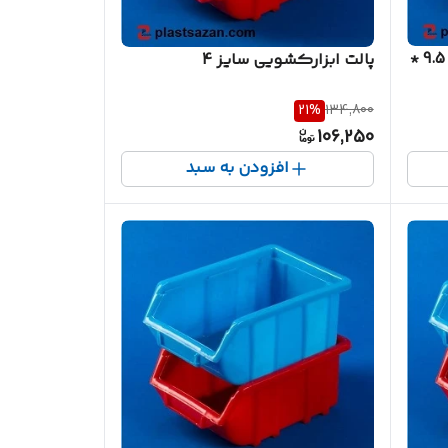
پالت ابزارکشویی سایز 2 ابعاد 9.5 *
پالت ابزارکشویی سایز 4
21
%
134,800
106,250
افزودن به سبد