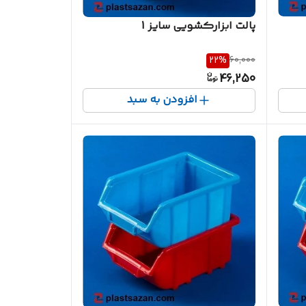
پالت ابزارکشویی سایز 1
22
%
60,000
46,250
افزودن به سبد