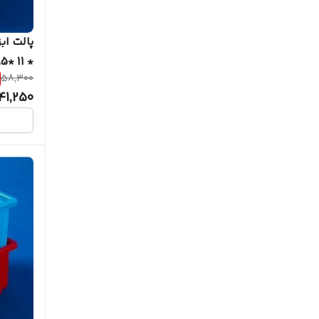
* 11 *17.5
58,300
41,250