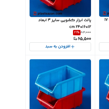
پالت ابزارکشویی سایز 8 ابعاد 17
پالت ابزار کشویی سایز 3 ابعاد
12*16*24 cm
21
%
83,000
65,500
افزودن به سبد