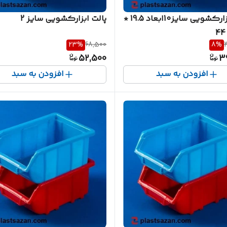
پالت ابزارکشویی سایز10ابعاد 19.5 *
پالت ابزارکشویی سایز 2
23
%
68,500
8
%
52,500
3
افزودن به سبد
افزودن به سبد