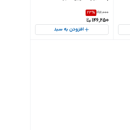
23
%
192,000
146,250
افزودن به سبد