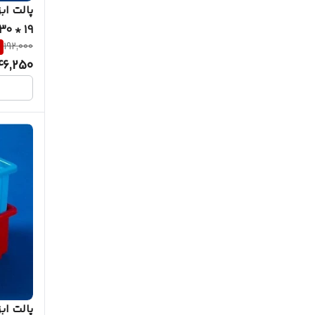
19 * 30
%
192,000
46,250
پالت اب