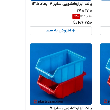
پالت ابزارکشویی سایز 4 ابعاد 13.5
* 17 * 27
21
%
134,600
106,250
افزودن به سبد
پالت ابزارکشویی سایز 5