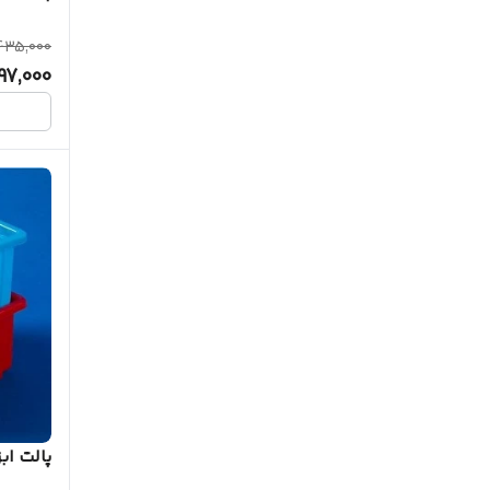
435,000
97,000
پالت اب