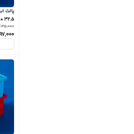
32.5 * 44
435,000
97,000