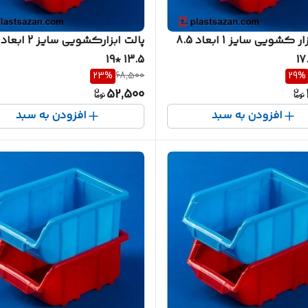
پالت ابزار کشویی سایز 1 ابعاد 8.5
13.5 *19
23
%
68,500
29
%
52,500
افزودن به سبد
افزودن به سبد