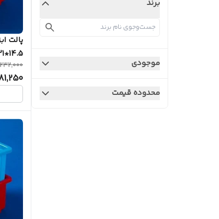
برند
14.5*21*35
موجودی
232,000
81,250
محدوده قیمت