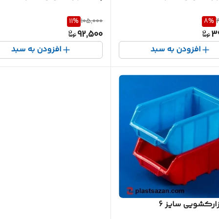
11
%
105,000
8
%
92,500
3
افزودن به سبد
افزودن به سبد
زارکشویی سایز 6