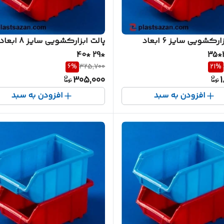
پالت ابزارکشویی سایز 6 ابعاد
*29 *40
6
%
325,700
21
%
305,000
1
افزودن به سبد
افزودن به سبد