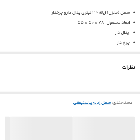
سطل (مخزن) زباله 100 لیتری پدال دارو چرخدار
ابعاد محصول : ۷۸ * ۵۰ * ۵۵
پدال دار
چرخ دار
کیفیت بالا
قیمت مناسب
نظرات
چرا خرید ازپلاست سازان ؟
تولید مستقیم و قیمت رقابتی
مواد اولیه درجه یک و بادوام
دسته‌بندی
:
سطل زباله پلاستیکی
ارائه مشاوره تخصصی در انتخاب محصول متناسب با صنعت
شما
امکان خرید عمده و تحویل سریع در سراسر کشور
پشتیبانی از سفارش‌های سفارشی و چاپ اختصاصی برند شما