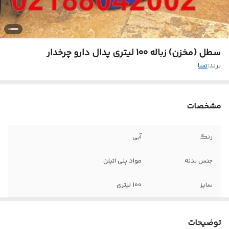
سطل (مخزن) زباله 100 لیتری پدال دارو چرخدار
برند:
تسا
مشخصات
رنگ
آبی
جنس بدنه
مواد پلی اتیلن
سایز
100 لیتری
تجهیزات
درب - پدال - چرخ
توضیحات