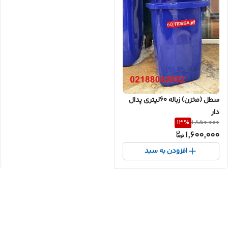
سطل (مخزن) زباله 60لیتری پدال
دار
13
%
1,850,000
1,600,000
افزودن به سبد