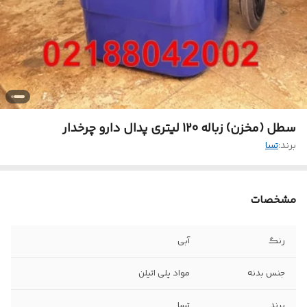
سطل (مخزن) زباله 120 لیتری پدال دارو چرخدار
برند:
تسا
مشخصات
رنگ
آبی
جنس بدنه
مواد پلی اتیلن
برند
تسا