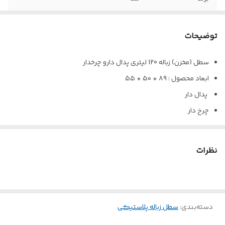
تجهیزات
درب - پدال - چرخ
توضیحات
سایز
120 لیتری
سطل (مخزن) زباله 120 لیتری پدال دارو چرخدار
ابعاد محصول : ۸۹ * ۵۰ * ۵۵
پدال دار
چرخ دار
کیفیت بالا
قیمت مناسب
نظرات
چرا خرید ازپلاست سازان ؟
تولید مستقیم و قیمت رقابتی
مواد اولیه درجه یک و بادوام
دسته‌بندی
:
سطل زباله پلاستیکی
ارائه مشاوره تخصصی در انتخاب محصول متناسب با صنعت