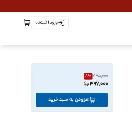
ورود | ثبت‌نام
8
%
435,000
397,000
افزودن به سبد خرید