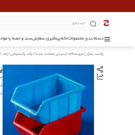
دسته‌بندی محصولات
خانه
پیگیری سفارش
سبد و جعبه یا مواد B5218
پلاست سازان(فروشگاه اینترنتی ضمانت شده)
/
پالت پلاستیکی
/
پالت 
پ
03
د
اب