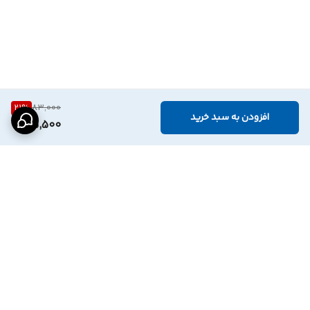
21
%
83,000
افزودن به سبد خرید
65,500
برگشت به بالا