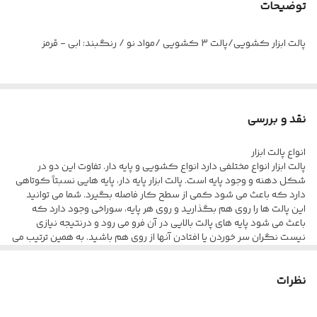
توضیحات
پالت ابزار کشویی/پالت 3 کشویی /مواد نو / رنگبند: ابی - قرمز
نقد و بررسی
انواع پالت ابزار
پالت ابزار انواع مختلفی دارد انواع کشویی و پایه دار. تفاوت این دو در
شکل دهنه و وجود پایه است. پالت ابزار پایه دار، پایه هایی نسبتاً کوتاهی
دارد که باعث می شود کمی از سطح کار فاصله بگیرد. شما می توانید
این پالت ها را روی هم بگذارید و روی هر پایه، سوراخی وجود دارد که
باعث می شود پایه های پالت بالایی در آن فرو می رود و درنتیجه نیازی
نیست نگران سر خوردن یا افتادن آنها از روی هم باشید. به همین ترتیب می
توانید یک طبقه ی پالتی داشته باشید که فضای کمتری را هم اشغال می
کند.
نظرات
پالت ابزار پایه دار در سایزهای مختلف وجود دارد . دهانه ی پالت ابزار پایه دار
گشاد است و دست به راحتی از آن رد می شود و می توانید ابزار خود را بی
هیچ مشکلی از آن خارج کنید. به دلیل اندازه ی کوچکتر از آن می توانید