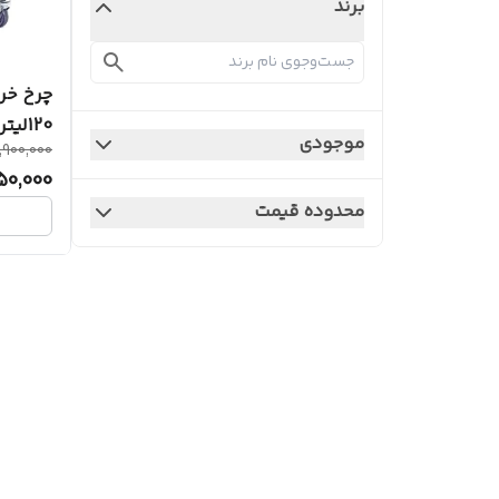
برند
چرخ خر
120لیتری(درجه یک)
موجودی
,900,000
50,000
محدوده قیمت