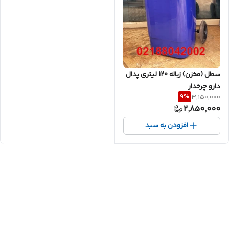
سطل (مخزن) زباله 120 لیتری پدال
دارو چرخدار
9
%
3,150,000
2,850,000
افزودن به سبد