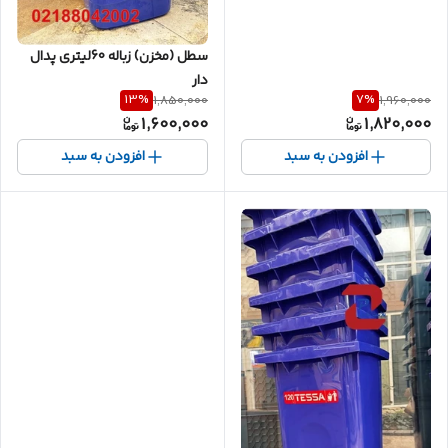
سطل (مخزن) زباله 60لیتری پدال
دار
13
%
7
%
1,850,000
1,960,000
1,600,000
1,820,000
افزودن به سبد
افزودن به سبد