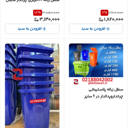
سطل زباله 100لیتری چرخدار سبلان
18
%
7
%
3,850,000
1,960,000
3,130,000
1,820,000
افزودن به سبد
افزودن به سبد
سطل زباله پلاستیکی
چرخداروپدالدار در 6 سایز