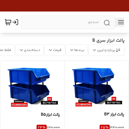
پالت ابزار سری B
پربازدیدترین
برندها
قیمت
دسته‌بندی
فقط مح
پالت ابزار B3
پالت ابزارB5
24
%
25
%
720,000
340,000