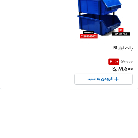
پالت ابزار B1
42
%
157,000
89,500
افزودن به سبد